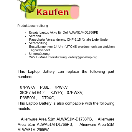
Produktbeschreibung
Ersatz Laptop Akku für Dell ALWA51M-D1766PB
Versand
Pauschaler Versandpreis: CHF 6.15 für alle Lieferländer
Verarbeitung
Bestellungen vor 14 Uhr (UTC+8) werden noch am gleichen
Tag versendet.
Unterstützung
24/7 E-Mail-Unterstützung: order@gooshop.org
This Laptop Battery can replace the following part
numbers:
07PWKV, P38E, 7PWKV,
3ICP7-54-64-2, KJYFY, 07PWXV,
P38E001, DT9XG,
This Laptop Battery is also compatible with the following
models:
Alienware Area 51m ALWA51M-D1733PB, Alienware
Area 51m ALWA51M-D1766PB, Alienware Area-51M
ALWA51M-2966W,