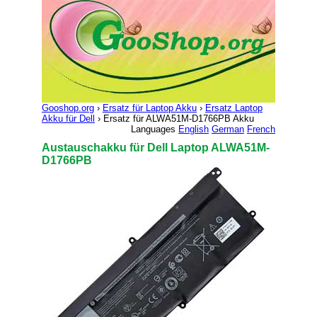
Gooshop.org
›
Ersatz für Laptop Akku
›
Ersatz Laptop
Akku für Dell
› Ersatz für ALWA51M-D1766PB Akku
Languages
English
German
French
Austauschakku für Dell Laptop ALWA51M-
D1766PB