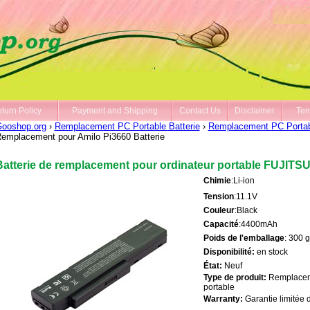
turn Policy
Payment and Shipping
Contact Us
Disclaimer
Ter
ooshop.org
›
Remplacement PC Portable Batterie
›
Remplacement PC Portab
emplacement pour Amilo Pi3660 Batterie
Batterie de remplacement pour ordinateur portable FUJITSU
Chimie
:Li-ion
Tension
:11.1V
Couleur
:Black
Capacité
:4400mAh
Poids de l'emballage
: 300 g
Disponibilité:
en stock
État:
Neuf
Type de produit:
Remplacemen
portable
Warranty:
Garantie limitée d