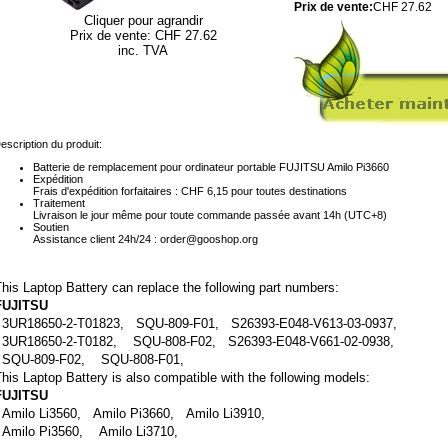
Prix ​​de vente:
CHF 27.62
Cliquer pour agrandir
Prix ​​de vente: CHF 27.62
inc. TVA
escription du produit:
Batterie de remplacement pour ordinateur portable FUJITSU Amilo Pi3660
Expédition
Frais d'expédition forfaitaires : CHF 6,15 pour toutes destinations
Traitement
Livraison le jour même pour toute commande passée avant 14h (UTC+8)
Soutien
Assistance client 24h/24 : order@gooshop.org
his Laptop Battery can replace the following part numbers:
FUJITSU
3UR18650-2-T01823, SQU-809-F01, S26393-E048-V613-03-0937,
3UR18650-2-T0182, SQU-808-F02, S26393-E048-V661-02-0938,
SQU-809-F02, SQU-808-F01,
his Laptop Battery is also compatible with the following models:
FUJITSU
Amilo Li3560, Amilo Pi3660, Amilo Li3910,
Amilo Pi3560, Amilo Li3710,